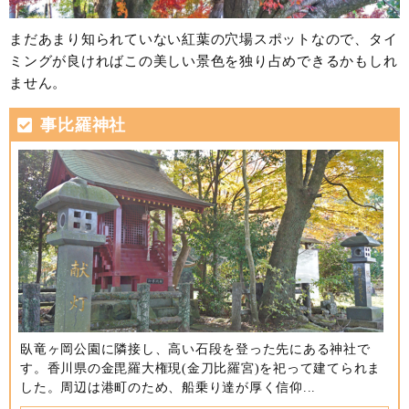
まだあまり知られていない紅葉の穴場スポットなので、タイ
ミングが良ければこの美しい景色を独り占めできるかもしれ
ません。
事比羅神社
臥竜ヶ岡公園に隣接し、高い石段を登った先にある神社で
す。香川県の金毘羅大権現(金刀比羅宮)を祀って建てられま
した。周辺は港町のため、船乗り達が厚く信仰...