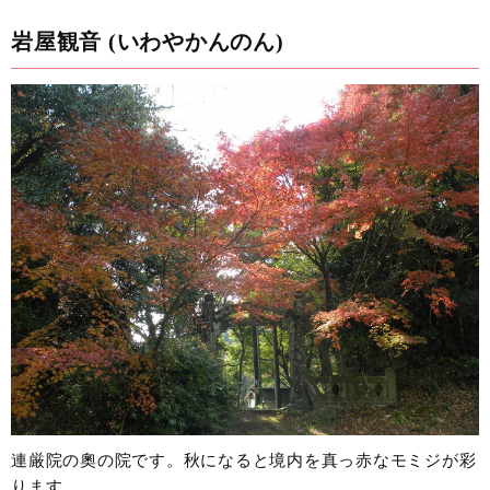
岩屋観音 (いわやかんのん)
連厳院の奧の院です。秋になると境内を真っ赤なモミジが彩
ります。