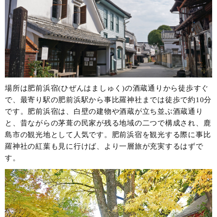
場所は肥前浜宿(ひぜんはましゅく)の酒蔵通りから徒歩すぐ
で、最寄り駅の肥前浜駅から事比羅神社までは徒歩で約10分
です。肥前浜宿は、白壁の建物や酒蔵が立ち並ぶ酒蔵通り
と、昔ながらの茅葺の民家が残る地域の二つで構成され、鹿
島市の観光地として人気です。肥前浜宿を観光する際に事比
羅神社の紅葉も見に行けば、より一層旅が充実するはずで
す。