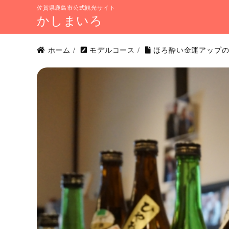
佐賀県鹿島市公式観光サイト
かしまいろ
ホーム
/
モデルコース
/
ほろ酔い金運アップの