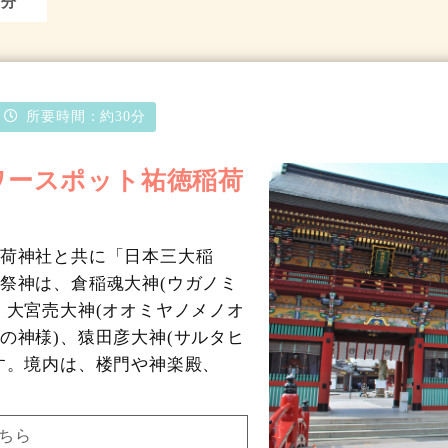
2分
所要時間：
約30分
ワースポット祐徳稲荷
荷神社と共に「日本三大稲
祭神は、倉稲魂大神(ウガノミ
、大宮売大神(オオミヤノメノオ
の神様)、猿田彦大神(サルタヒ
す。境内は、楼門や神楽殿、
ちら