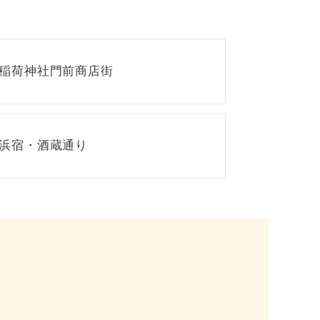
稲荷神社門前商店街
浜宿・酒蔵通り