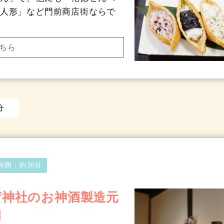
人形」など門前商店街ならで
ちら
分
時間：
約30分
荷神社のお神酒製造元
口