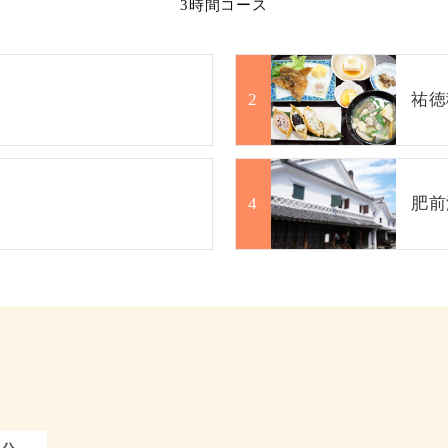
3時間コース
祐徳
肥前