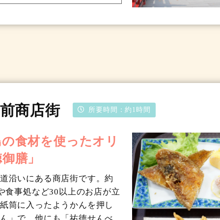
前商店街
所要時間：
約1時間
島の食材を使ったオリ
徳御膳」
道沿いにある商店街です。約
や食事処など30以上のお店が立
紙筒に入ったようかんを押し
ん」で、他にも「祐徳せんべ