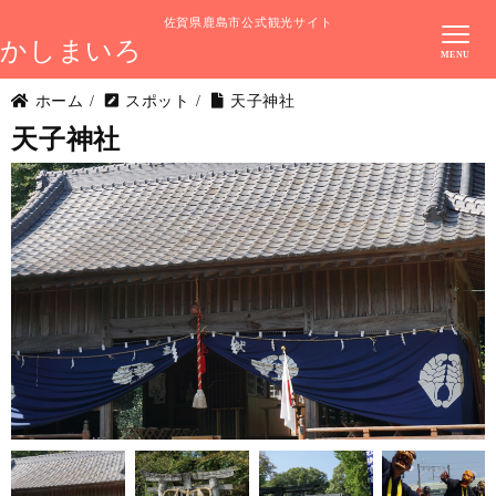
佐賀県鹿島市公式観光サイト
かしまいろ
ホーム
/
スポット
/
天子神社
天子神社