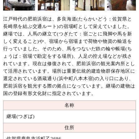
江戸時代の肥前浜宿は、多良海道(たらかいどう：佐賀県と
長崎県を結ぶ交通ルート)の宿場町として栄えていました。
継場では、人馬の継立て(つぎたて：宿ごとに飛脚や馬を新
しく変えること)や、宿場から宿場まで荷物や物資の輸送を
行っていました。そのため、馬をつないだ鉄の輪や帳場(ち
ょうば：宿場で勘定をする場所)、人足の控え場などが残さ
れています。現在は修復されて、肥前浜宿の観光案内所とし
て活用されています。場所は重要伝統的建造物群保存地区に
選定されている酒蔵通り(浜中町八本木宿)の入り口にあり、
肥前浜宿を観光する際の拠点になっています。継場の建物は
国の登録有形文化財に指定されています。
名称
継場(つぎば)
住所
佐賀県鹿島市浜町乙2696