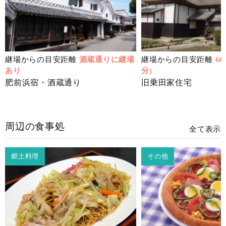
継場からの目安距離
酒蔵通りに継場
継場からの目安距離
6
あり
分)
肥前浜宿・酒蔵通り
旧乗田家住宅
周辺の食事処
全て表示
郷土料理
その他