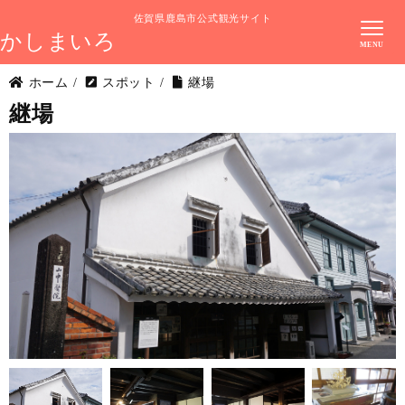
佐賀県鹿島市公式観光サイト
かしまいろ
ホーム
/
スポット
/
継場
継場